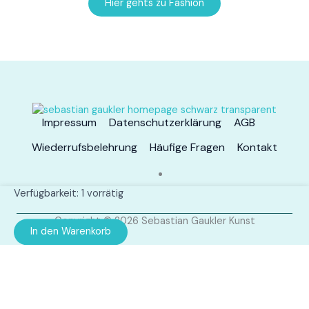
Hier gehts zu Fashion
Impressum
Datenschutzerklärung
AGB
Wiederrufsbelehrung
Häufige Fragen
Kontakt
Schal
Verfügbarkeit:
1 vorrätig
Menge
Copyright © 2026 Sebastian Gaukler Kunst
In den Warenkorb