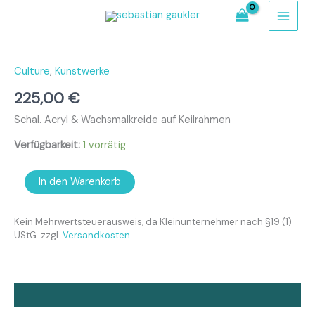
Zum
Inhalt
springen
Schal
Menge
Culture
,
Kunstwerke
225,00
€
Schal. Acryl & Wachsmalkreide auf Keilrahmen
Verfügbarkeit:
1 vorrätig
In den Warenkorb
Kein Mehrwertsteuerausweis, da Kleinunternehmer nach §19 (1)
UStG.
zzgl.
Versandkosten
Beschreibung