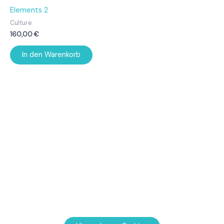
Elements 2
Culture
160,00
€
In den Warenkorb
Oder doch etwas zum anziehen?
In Kürze erscheinen hier selbstbedruckte Textilien.