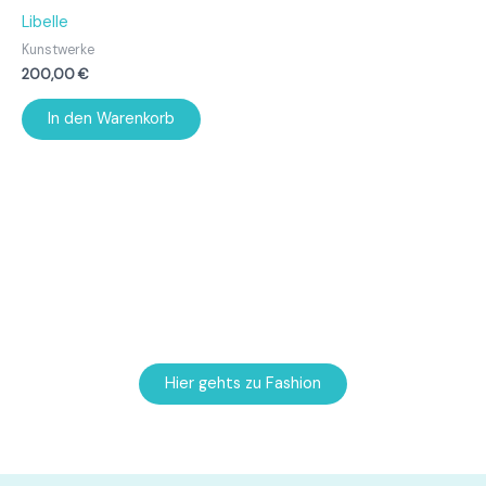
Libelle
Kunstwerke
200,00
€
In den Warenkorb
Oder doch etwas zum anziehen?
In Kürze erscheinen hier selbstbedruckte Textilien.
Hier gehts zu Fashion