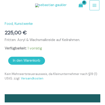
Zum
Inhalt
springen
Fritten
Menge
Food
,
Kunstwerke
225,00
€
Fritten. Acryl & Wachsmalkreide auf Keilrahmen.
Verfügbarkeit:
1 vorrätig
In den Warenkorb
Kein Mehrwertsteuerausweis, da Kleinunternehmer nach §19 (1)
UStG.
zzgl.
Versandkosten
Beschreibung