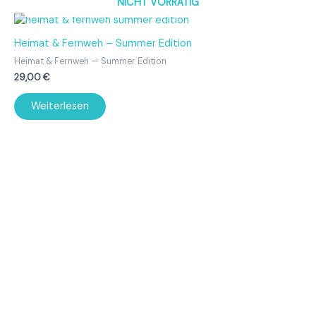
NICHT VORRÄTIG
Heimat & Fernweh – Summer Edition
Heimat & Fernweh — Summer Edition
29,00
€
Weiterlesen
Oder doch etwas zum anziehen?
In Kürze erscheinen hier selbstbedruckte Textilien.