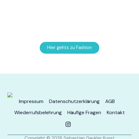
Oder doch etwas zum anziehen?
In Kürze erscheinen hier selbstbedruckte Textilien.
Hier gehts zu Fashion
Impressum
Datenschutzerklärung
AGB
Wiederrufsbelehrung
Häufige Fragen
Kontakt
Copyright © 2026 Sebastian Gaukler Kunst